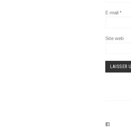
E-mail
*
Site web
Voir
le