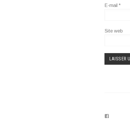
E-mail
*
Site web
Voir
le
profil
de