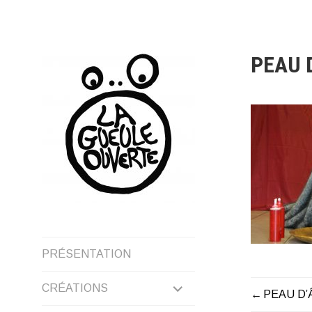
Aller
au
contenu
PEAU D
LA GUEULE OUVERTE
PRÉSENTATION
DÉPLIER
CRÉATIONS
PEAU D’A
NAVIG