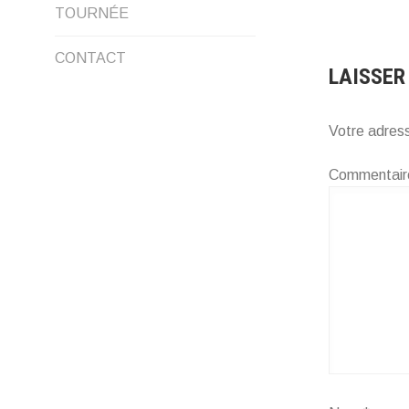
LE
TOURNÉE
DE
MENU
CONTACT
L’ARTI
LAISSER
ENFANT
Votre adress
Commentai