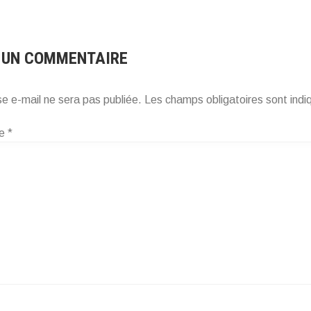
CLE
 UN COMMENTAIRE
e e-mail ne sera pas publiée.
Les champs obligatoires sont ind
re
*