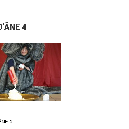
’ÂNE 4
̂NE 4
ATION